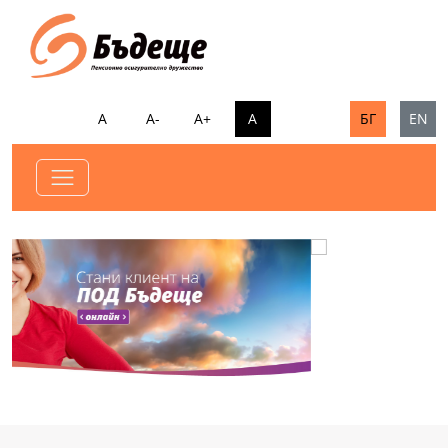
А
А-
А+
А
БГ
EN