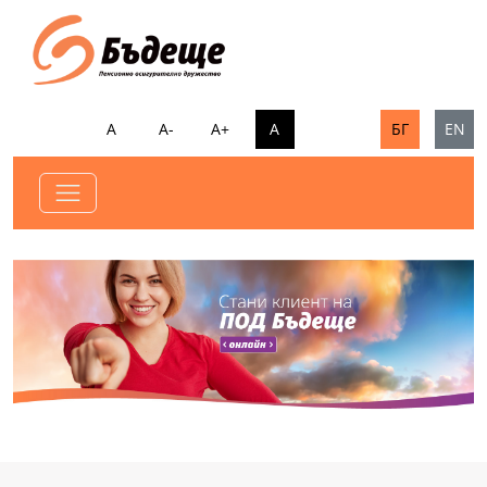
А
А-
А+
А
БГ
EN